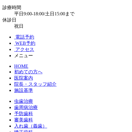
診療時間
平日9:00-18:00/土日15:00まで
休診日
祝日
電話予約
WEB予約
アクセス
メニュー
HOME
初めての方へ
医院案内
院長・スタッフ紹介
施設基準
虫歯治療
歯周病治療
予防歯科
審美歯科
入れ歯（義歯）