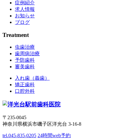
症例紹介
求人情報
お知らせ
ブログ
Treatment
虫歯治療
歯周病治療
予防歯科
審美歯科
入れ歯（義歯）
矯正歯科
口腔外科
〒235-0045
神奈川県横浜市磯子区洋光台 3-16-8
tel.045-835-0205
24時間web予約